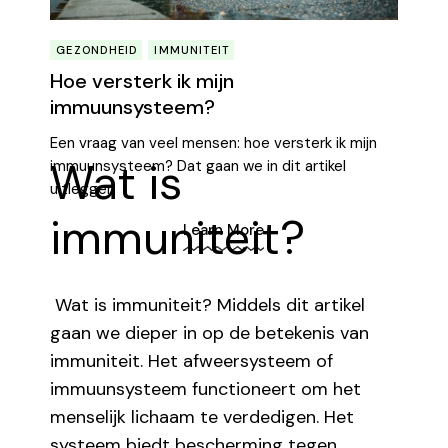
GEZONDHEID
IMMUNITEIT
Hoe versterk ik mijn
immuunsysteem?
Een vraag van veel mensen: hoe versterk ik mijn
Wat is
immuunsysteem? Dat gaan we in dit artikel
uitleggen
immuniteit?
Learn More
Wat is immuniteit? Middels dit artikel
gaan we dieper in op de betekenis van
immuniteit. Het afweersysteem of
immuunsysteem functioneert om het
menselijk lichaam te verdedigen. Het
systeem biedt bescherming tegen