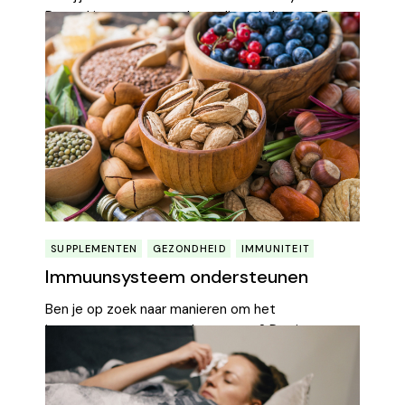
Dan zal je moeten trachten dit te kalmeren. Een
goed
Learn More
SUPPLEMENTEN
GEZONDHEID
IMMUNITEIT
Immuunsysteem ondersteunen
Ben je op zoek naar manieren om het
immuunsysteem te ondersteunen? Dat is een
goede zaak. Het immuu
Learn More