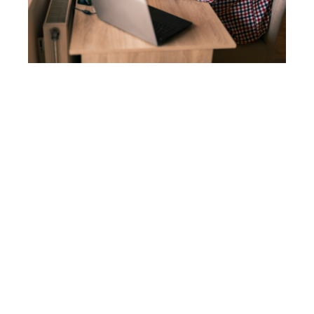
“De Onhoorbare Last: Hoe Tinnitus je
leven kan Veranderen”
Migraine: Meer dan alleen hoofdpijn