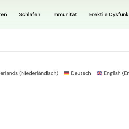
gen
Schlafen
Immunität
Erektile Dysfunk
erlands
(
Niederländisch
)
Deutsch
English
(
E