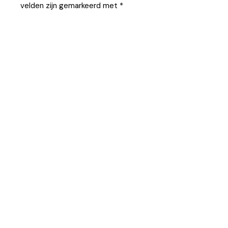
velden zijn gemarkeerd met
*
Your Comment
Your Name
Your Email