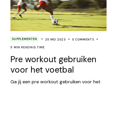
SUPPLEMENTEN
25 MEI 2023
0 COMMENTS
5 MIN READING TIME
Pre workout gebruiken
voor het voetbal
Ga jij een pre workout gebruiken voor het
voetbal? Overweeg je dit te doen maar wil
je er eerst meer over te weten komen? Ben
jij zo’n type speler die wilt knallen tijdens de
training of wedstrijd? Het kan je in ieder